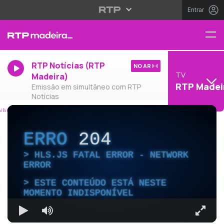
Entrar
RTP Notícias (RTP
NO AR
TV
Madeira)
RTP Madei
Emissão em simultâneo com RTP
Notícias
ERRO
204
HLS.JS FATAL ERROR - NETWORK
ERROR
ESTE CONTEÚDO ESTÁ NESTE
MOMENTO INDISPONÍVEL