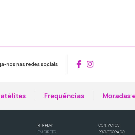
Aceder ao Fac
Aceder ao I
ga-nos nas redes sociais
atélites
Frequências
Moradas e
RTP PLAY
CONTACTOS
EM DIRETO
PROVEDORA DO