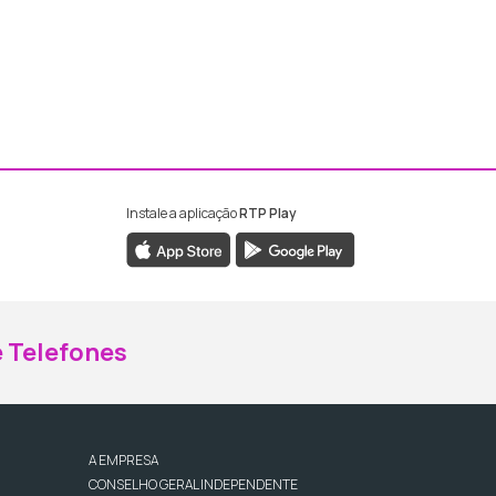
Instale a aplicação
RTP Play
ebook da RTP Madeira
nstagram da RTP Madeira
 Telefones
A EMPRESA
CONSELHO GERAL INDEPENDENTE