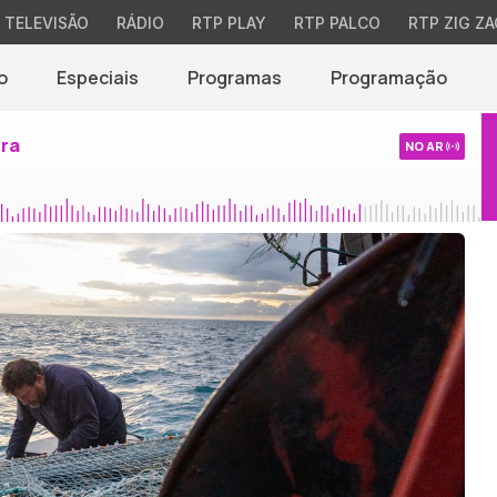
TELEVISÃO
RÁDIO
RTP PLAY
RTP PALCO
RTP ZIG ZA
o
Especiais
Programas
Programação
ira
NO AR