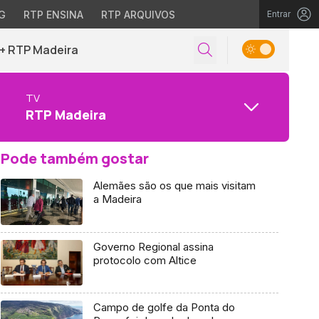
G
RTP ENSINA
RTP ARQUIVOS
Entrar
+ RTP Madeira
TV
RTP Madeira
Pode também gostar
Alemães são os que mais visitam
a Madeira
Governo Regional assina
protocolo com Altice
Campo de golfe da Ponta do