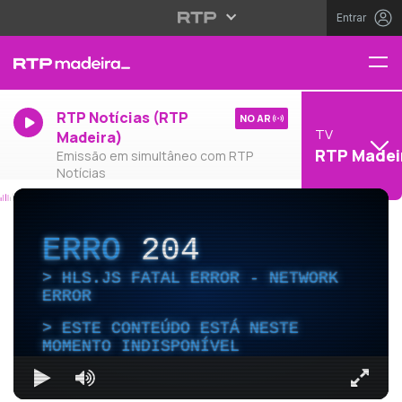
Entrar
RTP Notícias (RTP
NO AR
TV
Madeira)
RTP Madei
Emissão em simultâneo com RTP
Notícias
ERRO
204
HLS.JS FATAL ERROR - NETWORK
ERROR
ESTE CONTEÚDO ESTÁ NESTE
MOMENTO INDISPONÍVEL