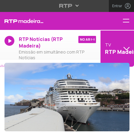
Entrar
RTP Notícias (RTP
NO AR
TV
Madeira)
RTP Madei
Emissão em simultâneo com RTP
Notícias