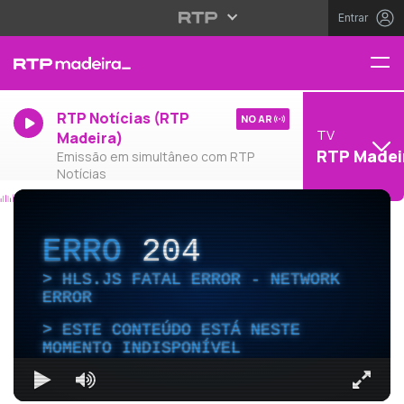
Entrar
RTP Notícias (RTP
NO AR
TV
Madeira)
RTP Madei
Emissão em simultâneo com RTP
Notícias
ERRO
204
HLS.JS FATAL ERROR - NETWORK
ERROR
ESTE CONTEÚDO ESTÁ NESTE
MOMENTO INDISPONÍVEL