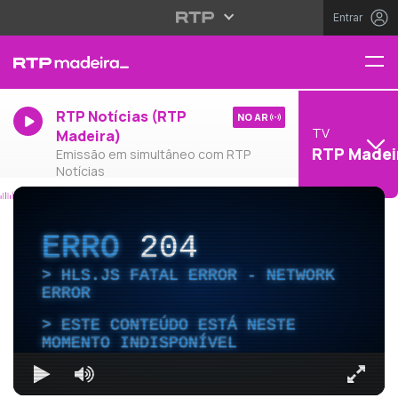
Entrar
RTP Notícias (RTP
NO AR
TV
Madeira)
RTP Madei
Emissão em simultâneo com RTP
Notícias
ERRO
204
HLS.JS FATAL ERROR - NETWORK
ERROR
ESTE CONTEÚDO ESTÁ NESTE
MOMENTO INDISPONÍVEL