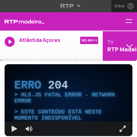
Entrar
Atlântida Açores
NO AR
TV
RTP Madei
ERRO
204
HLS.JS FATAL ERROR - NETWORK
ERROR
ESTE CONTEÚDO ESTÁ NESTE
MOMENTO INDISPONÍVEL