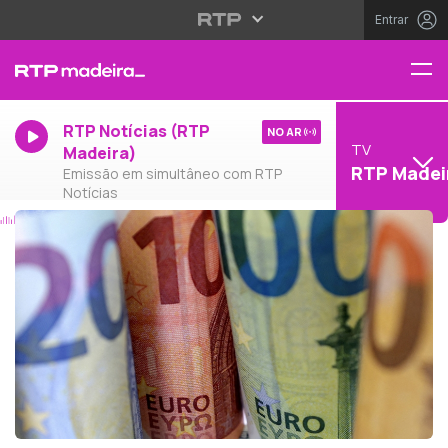
Entrar
RTP Notícias (RTP
NO AR
TV
Madeira)
RTP Madei
Emissão em simultâneo com RTP
Notícias