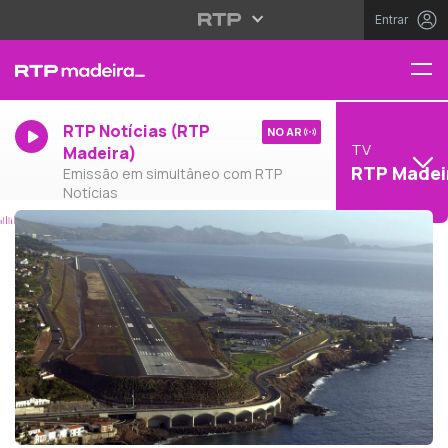
Entrar
RTP Notícias (RTP
NO AR
TV
Madeira)
RTP Madei
Emissão em simultâneo com RTP
Notícias