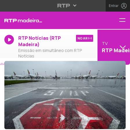
Entrar
RTP Notícias (RTP
NO AR
TV
Madeira)
RTP Madei
Emissão em simultâneo com RTP
Notícias