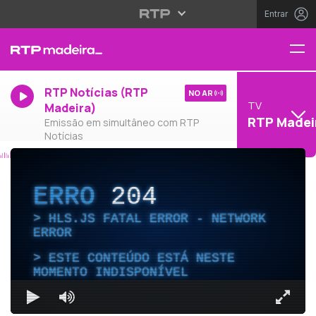
Entrar
RTP Notícias (RTP
NO AR
TV
Madeira)
RTP Madei
Emissão em simultâneo com RTP
Notícias
ERRO
204
HLS.JS FATAL ERROR - NETWORK
ERROR
ESTE CONTEÚDO ESTÁ NESTE
MOMENTO INDISPONÍVEL