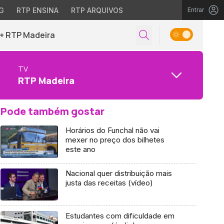
G
RTP ENSINA
RTP ARQUIVOS
Entrar
+ RTP Madeira
TV
RTP Madeira
Pode também gostar
Horários do Funchal não vai
mexer no preço dos bilhetes
este ano
Nacional quer distribuição mais
justa das receitas (vídeo)
Estudantes com dificuldade em