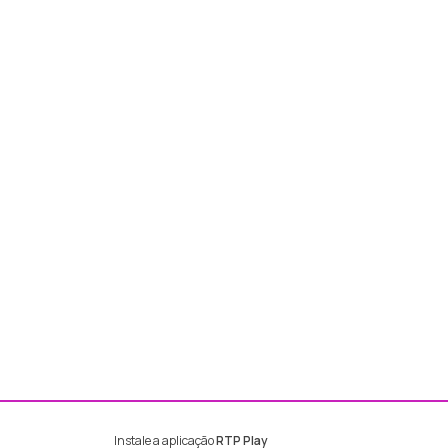
Instale a aplicação
RTP Play