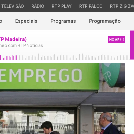
TELEVISÃO
RÁDIO
RTP PLAY
RTP PALCO
RTP ZIG ZA
o
Especiais
Programas
Programação
TP Madeira)
NO AR
neo com RTP Notícias