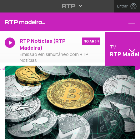
Entrar
RTP Notícias (RTP
NO AR
TV
Madeira)
RTP Madei
Emissão em simultâneo com RTP
Notícias