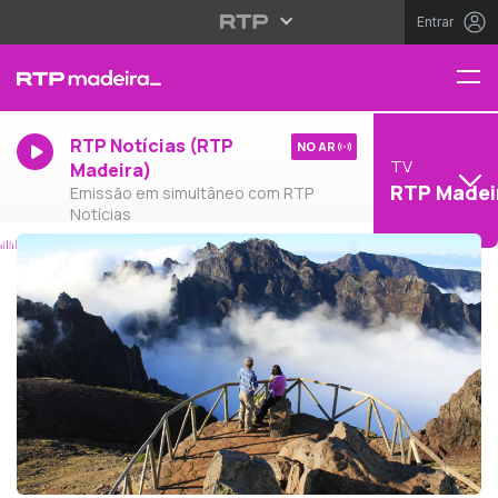
Entrar
RTP Notícias (RTP
NO AR
TV
Madeira)
RTP Madei
Emissão em simultâneo com RTP
Notícias