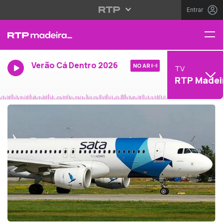
Entrar
Verão Cá Dentro 2026
NO AR
TV
RTP Madei