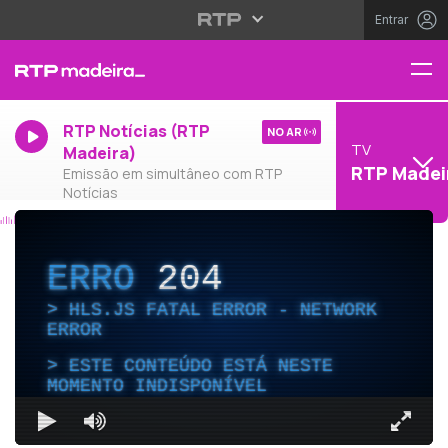
Entrar
RTP Notícias (RTP
NO AR
TV
Madeira)
RTP Madei
Emissão em simultâneo com RTP
Notícias
ERRO
204
HLS.JS FATAL ERROR - NETWORK
ERROR
ESTE CONTEÚDO ESTÁ NESTE
MOMENTO INDISPONÍVEL