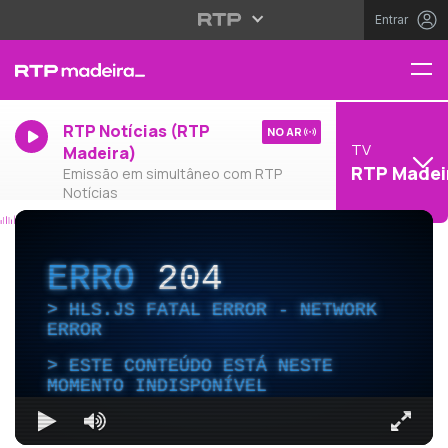
Entrar
RTP Notícias (RTP
NO AR
TV
Madeira)
RTP Madei
Emissão em simultâneo com RTP
Notícias
ERRO
204
HLS.JS FATAL ERROR - NETWORK
ERROR
ESTE CONTEÚDO ESTÁ NESTE
MOMENTO INDISPONÍVEL