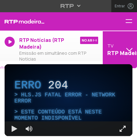
Entrar
RTP Notícias (RTP
NO AR
TV
Madeira)
RTP Madei
Emissão em simultâneo com RTP
Notícias
ERRO
204
HLS.JS FATAL ERROR - NETWORK
ERROR
ESTE CONTEÚDO ESTÁ NESTE
MOMENTO INDISPONÍVEL