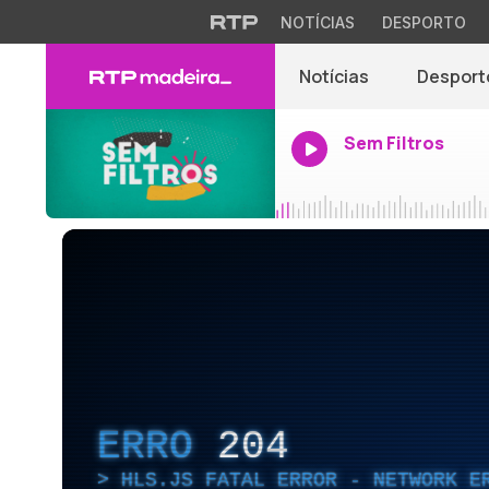
NOTÍCIAS
DESPORTO
Notícias
Desport
Sem Filtros
ERRO
204
HLS.JS FATAL ERROR - NETWORK E