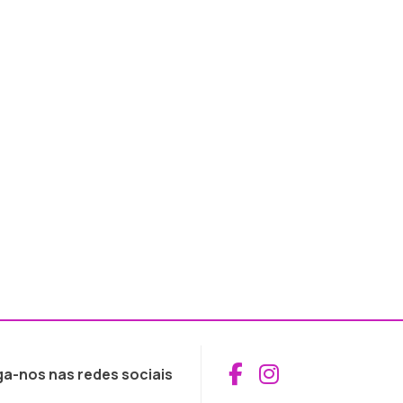
Aceder ao Fac
Aceder ao I
ga-nos nas redes sociais