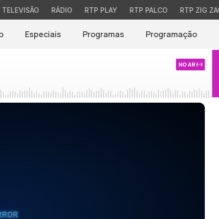
TELEVISÃO
RÁDIO
RTP PLAY
RTP PALCO
RTP ZIG ZA
o
Especiais
Programas
Programação
NO AR
RROR