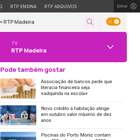
G
RTP ENSINA
RTP ARQUIVOS
Entrar
+ RTP Madeira
TV
RTP Madeira
Pode também gostar
Associação de bancos pede que
literacia financeira seja
«adquirida na escola»
Novo crédito à habitação atinge
em outubro valor máximo de dez
anos
Piscinas do Porto Moniz contam