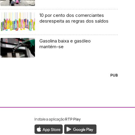
10 por cento dos comerciantes
desrespeita as regras dos saldos
Gasolina baixa e gasóleo
mantém-se
PUB
Instale a aplicação
RTP Play
ebook da RTP Madeira
nstagram da RTP Madeira