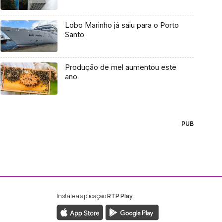
Lobo Marinho já saiu para o Porto
Santo
Produção de mel aumentou este
ano
PUB
Instale a aplicação
RTP Play
ebook da RTP Madeira
nstagram da RTP Madeira