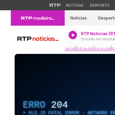
NOTÍCIAS
DESPORTO
Notícias
Desport
RTP Notícias (R
Emissão em simultâ
ERRO
204
HLS.JS FATAL ERROR - NETWORK E