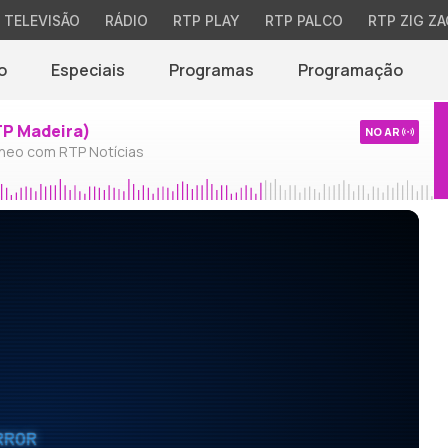
TELEVISÃO
RÁDIO
RTP PLAY
RTP PALCO
RTP ZIG ZA
o
Especiais
Programas
Programação
TP Madeira)
NO AR
neo com RTP Notícias
RROR