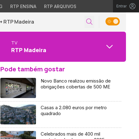
G
RTP ENSINA
RTP ARQUIVOS
Entrar
+ RTP Madeira
TV
RTP Madeira
Pode também gostar
Novo Banco realizou emissão de
obrigações cobertas de 500 ME
Casas a 2.080 euros por metro
quadrado
Celebrados mais de 400 mil