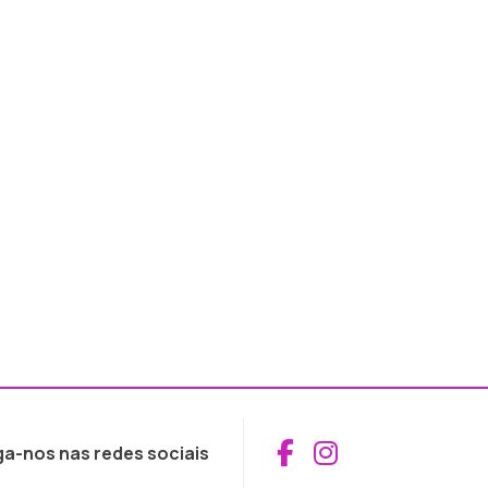
Aceder ao Fac
Aceder ao I
ga-nos nas redes sociais