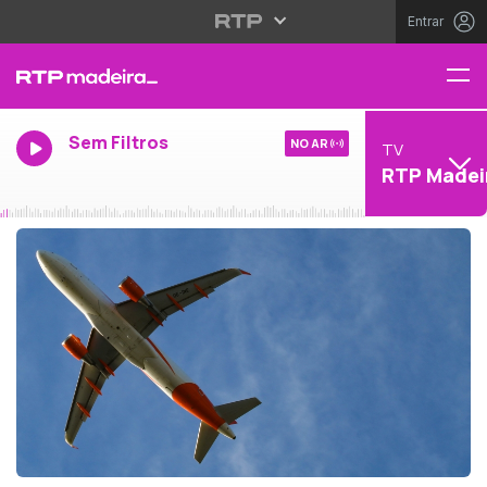
Entrar
Sem Filtros
NO AR
TV
RTP Madei