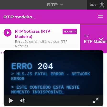
Entrar
RTP Notícias (RTP
NO AR
TV
Madeira)
RTP Madei
Emissão em simultâneo com RTP
Notícias
ERRO
204
HLS.JS FATAL ERROR - NETWORK
ERROR
ESTE CONTEÚDO ESTÁ NESTE
MOMENTO INDISPONÍVEL