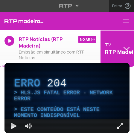
Entrar
RTP Notícias (RTP
NO AR
TV
Madeira)
RTP Madei
Emissão em simultâneo com RTP
Notícias
ERRO
204
HLS.JS FATAL ERROR - NETWORK
ERROR
ESTE CONTEÚDO ESTÁ NESTE
MOMENTO INDISPONÍVEL