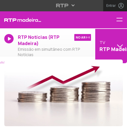
Entrar
RTP Notícias (RTP
NO AR
TV
Madeira)
RTP Madei
Emissão em simultâneo com RTP
Notícias