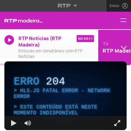
Entrar
RTP Notícias (RTP
NO AR
TV
Madeira)
RTP Madei
Emissão em simultâneo com RTP
Notícias
ERRO
204
HLS.JS FATAL ERROR - NETWORK
ERROR
ESTE CONTEÚDO ESTÁ NESTE
MOMENTO INDISPONÍVEL