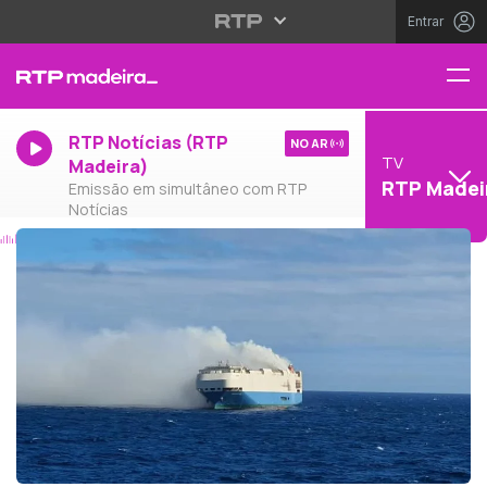
Entrar
RTP Notícias (RTP
NO AR
TV
Madeira)
RTP Madei
Emissão em simultâneo com RTP
Notícias