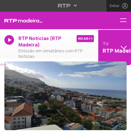
Entrar
RTP Notícias (RTP
NO AR
TV
Madeira)
RTP Madei
Emissão em simultâneo com RTP
Notícias