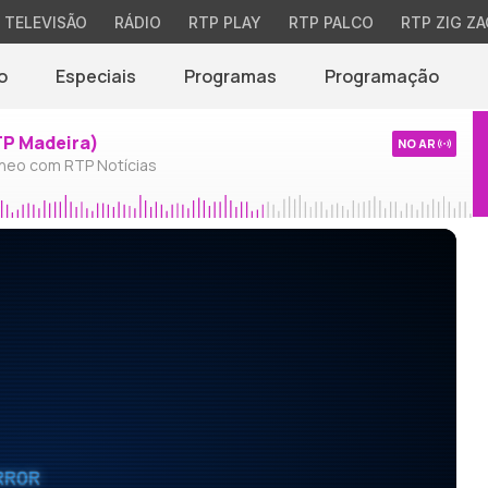
TELEVISÃO
RÁDIO
RTP PLAY
RTP PALCO
RTP ZIG ZA
o
Especiais
Programas
Programação
TP Madeira)
NO AR
neo com RTP Notícias
RROR