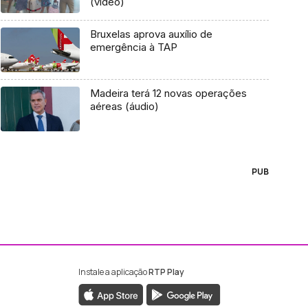
(vídeo)
Bruxelas aprova auxílio de
emergência à TAP
Madeira terá 12 novas operações
aéreas (áudio)
PUB
Instale a aplicação
RTP Play
ebook da RTP Madeira
nstagram da RTP Madeira