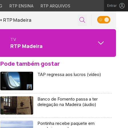
G
RTP ENSINA
RTP ARQUIVOS
Entrar
+ RTP Madeira
TV
RTP Madeira
Pode também gostar
TAP regressa aos lucros (vídeo)
Banco de Fomento passa a ter
delegação na Madeira (áudio)
Pontinha recebe paquete em