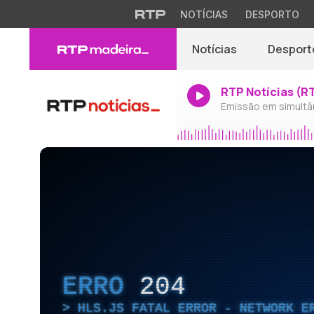
NOTÍCIAS
DESPORTO
Notícias
Desport
RTP Notícias (R
Emissão em simultâ
ERRO
204
HLS.JS FATAL ERROR - NETWORK E