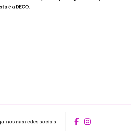
ta é a DECO.
Aceder ao Fac
Aceder ao I
ga-nos nas redes sociais