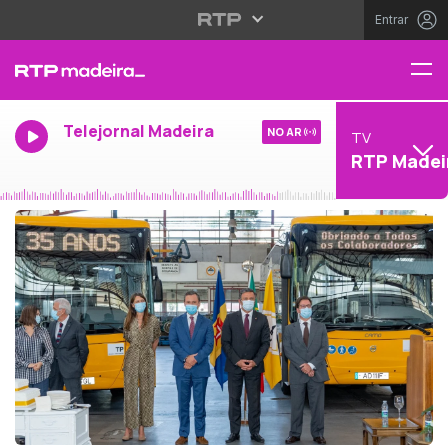
Entrar
Telejornal Madeira
NO AR
TV
RTP Madei