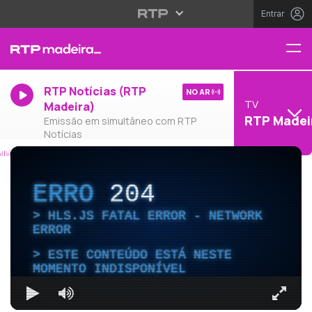
Entrar
RTP Notícias (RTP
NO AR
TV
Madeira)
RTP Madei
Emissão em simultâneo com RTP
Notícias
ERRO
204
HLS.JS FATAL ERROR - NETWORK
ERROR
ESTE CONTEÚDO ESTÁ NESTE
MOMENTO INDISPONÍVEL