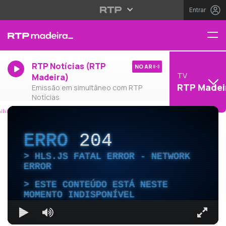
Entrar
RTP Notícias (RTP
NO AR
TV
Madeira)
RTP Madei
Emissão em simultâneo com RTP
Notícias
ERRO
204
HLS.JS FATAL ERROR - NETWORK
ERROR
ESTE CONTEÚDO ESTÁ NESTE
MOMENTO INDISPONÍVEL