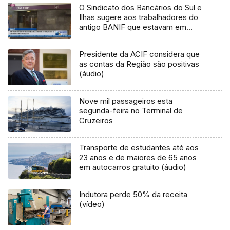
O Sindicato dos Bancários do Sul e
Ilhas sugere aos trabalhadores do
antigo BANIF que estavam em
processo de rescisão, que
procurem um acordo para deixar a
Presidente da ACIF considera que
atividade
as contas da Região são positivas
(áudio)
Nove mil passageiros esta
segunda-feira no Terminal de
Cruzeiros
Transporte de estudantes até aos
23 anos e de maiores de 65 anos
em autocarros gratuito (áudio)
Indutora perde 50% da receita
(vídeo)