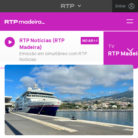
Entrar
RTP Notícias (RTP
NO AR
TV
Madeira)
RTP Madei
Emissão em simultâneo com RTP
Notícias