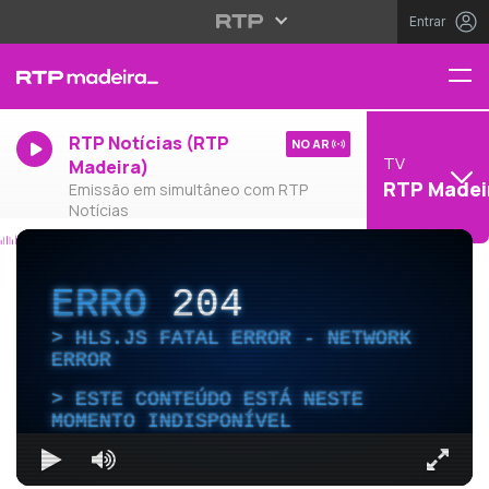
Entrar
RTP Notícias (RTP
NO AR
TV
Madeira)
RTP Madei
Emissão em simultâneo com RTP
Notícias
ERRO
204
HLS.JS FATAL ERROR - NETWORK
ERROR
ESTE CONTEÚDO ESTÁ NESTE
MOMENTO INDISPONÍVEL