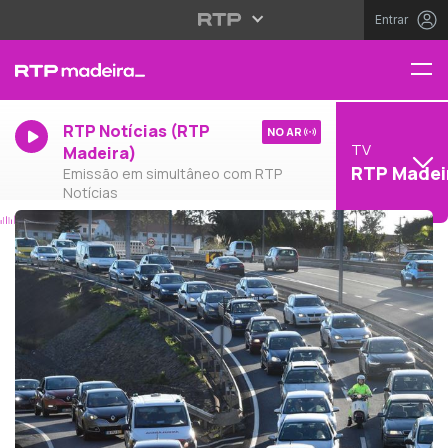
Entrar
RTP Notícias (RTP
NO AR
TV
Madeira)
RTP Madei
Emissão em simultâneo com RTP
Notícias