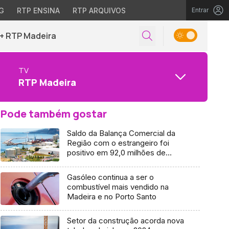
G
RTP ENSINA
RTP ARQUIVOS
Entrar
+ RTP Madeira
TV
RTP Madeira
Pode também gostar
Saldo da Balança Comercial da
Região com o estrangeiro foi
positivo em 92,0 milhões de
euros
Gasóleo continua a ser o
combustível mais vendido na
Madeira e no Porto Santo
Setor da construção acorda nova