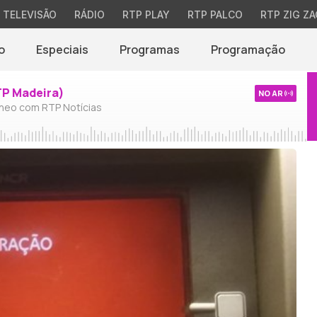
TELEVISÃO
RÁDIO
RTP PLAY
RTP PALCO
RTP ZIG ZA
o
Especiais
Programas
Programação
TP Madeira)
NO AR
neo com RTP Notícias