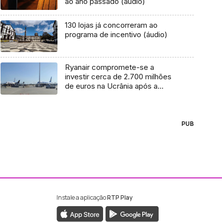
ao ano passado (áudio)
130 lojas já concorreram ao
programa de incentivo (áudio)
Ryanair compromete-se a
investir cerca de 2.700 milhões
de euros na Ucrânia após a
guerra
PUB
Instale a aplicação
RTP Play
ebook da RTP Madeira
nstagram da RTP Madeira