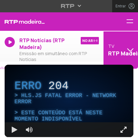
Entrar
RTP Notícias (RTP
NO AR
TV
Madeira)
RTP Madei
Emissão em simultâneo com RTP
Notícias
ERRO
204
HLS.JS FATAL ERROR - NETWORK
ERROR
ESTE CONTEÚDO ESTÁ NESTE
MOMENTO INDISPONÍVEL