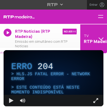
Entrar
RTP Notícias (RTP
NO AR
TV
Madeira)
RTP Madei
Emissão em simultâneo com RTP
Notícias
ERRO
204
HLS.JS FATAL ERROR - NETWORK
ERROR
ESTE CONTEÚDO ESTÁ NESTE
MOMENTO INDISPONÍVEL