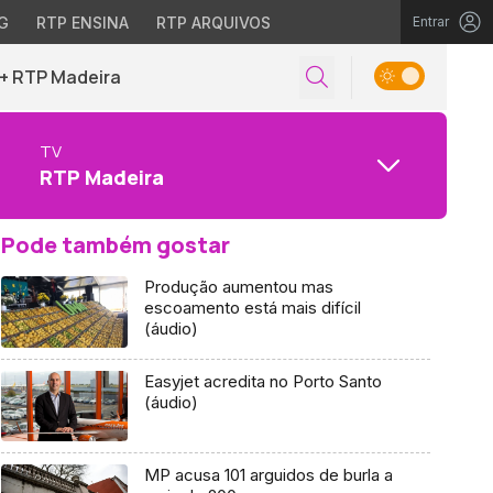
G
RTP ENSINA
RTP ARQUIVOS
Entrar
+ RTP Madeira
TV
RTP Madeira
Pode também gostar
Produção aumentou mas
escoamento está mais difícil
(áudio)
Easyjet acredita no Porto Santo
(áudio)
MP acusa 101 arguidos de burla a