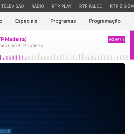
TELEVISÃO
RÁDIO
RTP PLAY
RTP PALCO
RTP ZIG ZA
o
Especiais
Programas
Programação
TP Madeira)
NO AR
neo com RTP Notícias
RROR