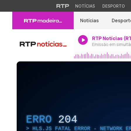
NOTÍCIAS
DESPORTO
Notícias
Desport
RTP Notícias (R
Emissão em simultâ
ERRO
204
HLS.JS FATAL ERROR - NETWORK E