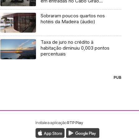
em entradas no Cabo Girão
(áudio)
Sobraram poucos quartos nos
hotéis da Madeira (áudio)
Taxa de juro no crédito à
habitação diminuiu 0,003 pontos
percentuais
PUB
Instale a aplicação
RTP Play
ebook da RTP Madeira
nstagram da RTP Madeira