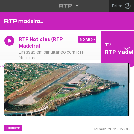
Entrar
RTP Notícias (RTP
NO AR
TV
Madeira)
RTP Madei
Emissão em simultâneo com RTP
Notícias
ECONOMIA
14 mar, 2025, 12:06