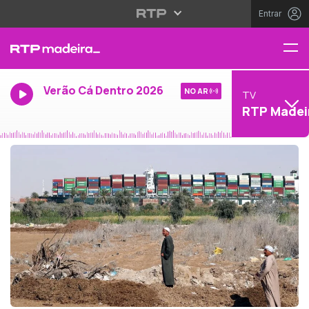
Entrar
Verão Cá Dentro 2026
NO AR
TV
RTP Madei