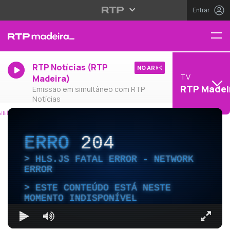
Entrar
RTP Notícias (RTP
NO AR
TV
Madeira)
RTP Madei
Emissão em simultâneo com RTP
Notícias
ERRO
204
HLS.JS FATAL ERROR - NETWORK
ERROR
ESTE CONTEÚDO ESTÁ NESTE
MOMENTO INDISPONÍVEL