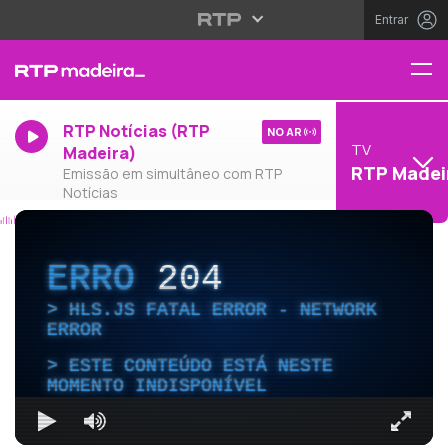
Entrar
RTP Notícias (RTP
NO AR
TV
Madeira)
RTP Madei
Emissão em simultâneo com RTP
Notícias
ERRO
204
HLS.JS FATAL ERROR - NETWORK
ERROR
ESTE CONTEÚDO ESTÁ NESTE
MOMENTO INDISPONÍVEL