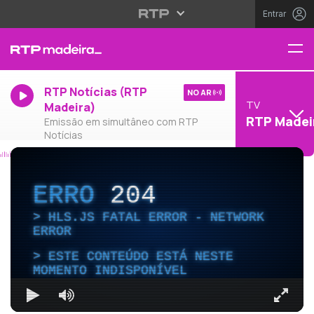
Entrar
RTP Notícias (RTP
NO AR
TV
Madeira)
RTP Madei
Emissão em simultâneo com RTP
Notícias
ERRO
204
HLS.JS FATAL ERROR - NETWORK
ERROR
ESTE CONTEÚDO ESTÁ NESTE
MOMENTO INDISPONÍVEL