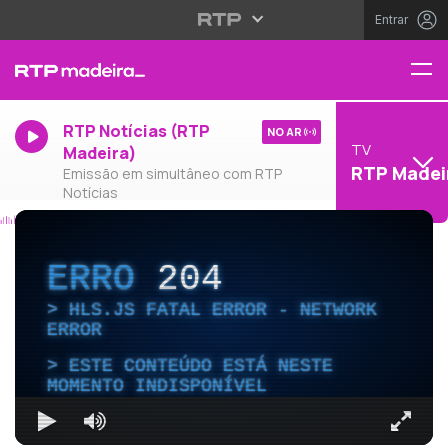
Entrar
RTP Notícias (RTP
NO AR
TV
Madeira)
RTP Madei
Emissão em simultâneo com RTP
Notícias
ERRO
204
HLS.JS FATAL ERROR - NETWORK
ERROR
ESTE CONTEÚDO ESTÁ NESTE
MOMENTO INDISPONÍVEL