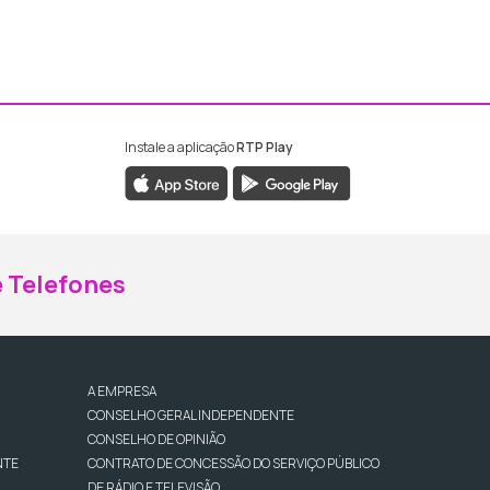
Instale a aplicação
RTP Play
ebook da RTP Madeira
nstagram da RTP Madeira
 Telefones
A EMPRESA
CONSELHO GERAL INDEPENDENTE
CONSELHO DE OPINIÃO
NTE
CONTRATO DE CONCESSÃO DO SERVIÇO PÚBLICO
DE RÁDIO E TELEVISÃO