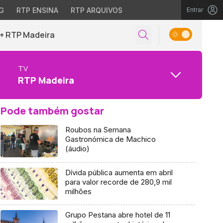
G
RTP ENSINA
RTP ARQUIVOS
Entrar
+ RTP Madeira
TV
RTP Madeira
Pode também gostar
Roubos na Semana
Gastronómica de Machico
(áudio)
Dívida pública aumenta em abril
para valor recorde de 280,9 mil
milhões
Grupo Pestana abre hotel de 11