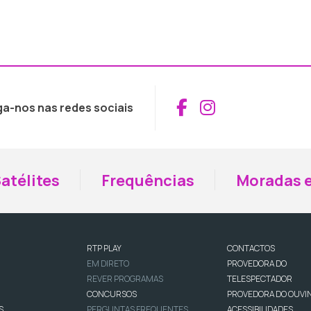
Aceder ao Fac
Aceder ao I
ga-nos nas redes sociais
atélites
Frequências
Moradas e
RTP PLAY
CONTACTOS
EM DIRETO
PROVEDORA DO
REVER PROGRAMAS
TELESPECTADOR
CONCURSOS
PROVEDORA DO OUVI
S
PERGUNTAS FREQUENTES
ACESSIBILIDADES