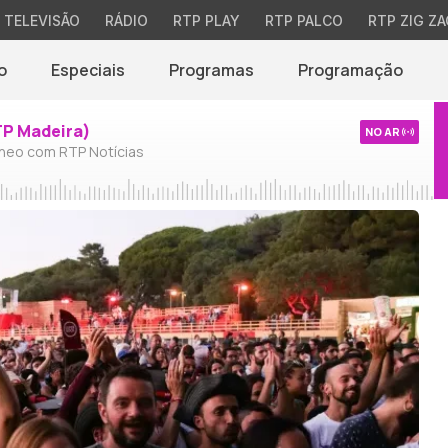
TELEVISÃO
RÁDIO
RTP PLAY
RTP PALCO
RTP ZIG ZA
o
Especiais
Programas
Programação
TP Madeira)
NO AR
neo com RTP Notícias