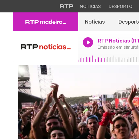
NOTÍCIAS
DESPORTO
Notícias
Desport
RTP Notícias (R
Emissão em simultâ