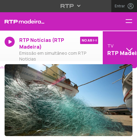
Entrar
RTP Notícias (RTP
NO AR
TV
Madeira)
RTP Madei
Emissão em simultâneo com RTP
Notícias