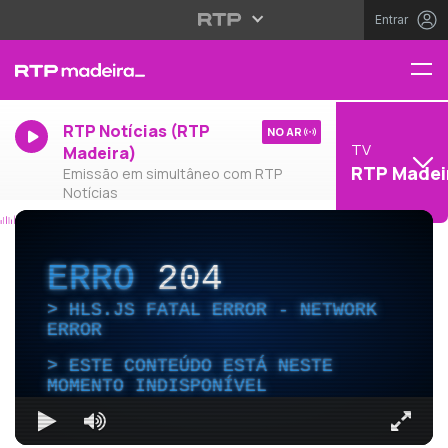
Entrar
RTP Notícias (RTP
NO AR
TV
Madeira)
RTP Madei
Emissão em simultâneo com RTP
Notícias
ERRO
204
HLS.JS FATAL ERROR - NETWORK
ERROR
ESTE CONTEÚDO ESTÁ NESTE
MOMENTO INDISPONÍVEL