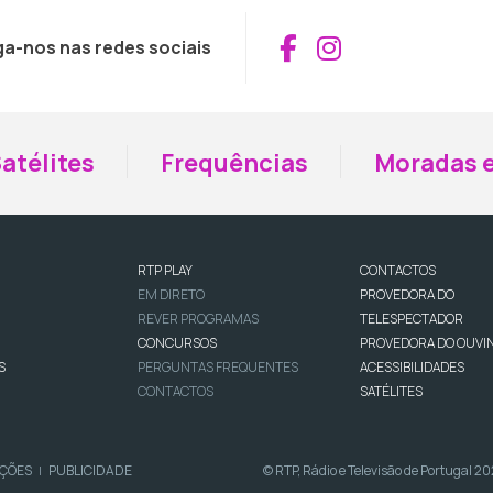
Aceder ao Fac
Aceder ao I
ga-nos nas redes sociais
atélites
Frequências
Moradas e
RTP PLAY
CONTACTOS
EM DIRETO
PROVEDORA DO
REVER PROGRAMAS
TELESPECTADOR
CONCURSOS
PROVEDORA DO OUVI
S
PERGUNTAS FREQUENTES
ACESSIBILIDADES
CONTACTOS
SATÉLITES
IÇÕES
PUBLICIDADE
© RTP, Rádio e Televisão de Portugal 2
|