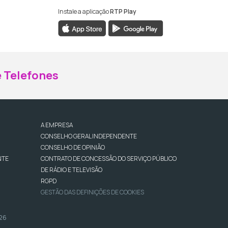
Instale a aplicação
RTP Play
ebook da RTP Madeira
nstagram da RTP Madeira
 Telefones
A EMPRESA
CONSELHO GERAL INDEPENDENTE
CONSELHO DE OPINIÃO
NTE
CONTRATO DE CONCESSÃO DO SERVIÇO PÚBLICO
DE RÁDIO E TELEVISÃO
RGPD
GESTÃO DAS DEFINIÇÕES DE COOKIES
026