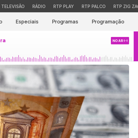
TELEVISÃO
RÁDIO
RTP PLAY
RTP PALCO
RTP ZIG ZA
o
Especiais
Programas
Programação
ira
NO AR