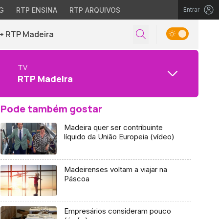
G
RTP ENSINA
RTP ARQUIVOS
Entrar
+ RTP Madeira
TV
RTP Madeira
Pode também gostar
Madeira quer ser contribuinte
líquido da União Europeia (vídeo)
Madeirenses voltam a viajar na
Páscoa
Empresários consideram pouco