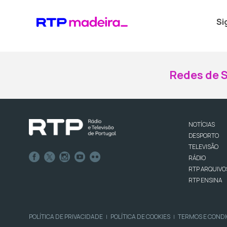
Si
Redes de S
NOTÍCIAS
DESPORTO
TELEVISÃO
RÁDIO
RTP ARQUIVO
RTP ENSINA
POLÍTICA DE PRIVACIDADE
POLÍTICA DE COOKIES
TERMOS E COND
|
|