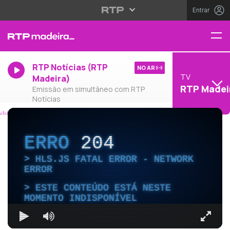
Entrar
RTP Notícias (RTP
NO AR
TV
Madeira)
RTP Madei
Emissão em simultâneo com RTP
Notícias
ERRO
204
HLS.JS FATAL ERROR - NETWORK
ERROR
ESTE CONTEÚDO ESTÁ NESTE
MOMENTO INDISPONÍVEL