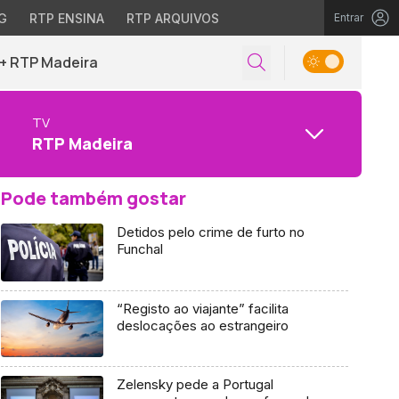
G
RTP ENSINA
RTP ARQUIVOS
Entrar
+ RTP Madeira
TV
RTP Madeira
Pode também gostar
Detidos pelo crime de furto no
Funchal
“Registo ao viajante” facilita
deslocações ao estrangeiro
Zelensky pede a Portugal