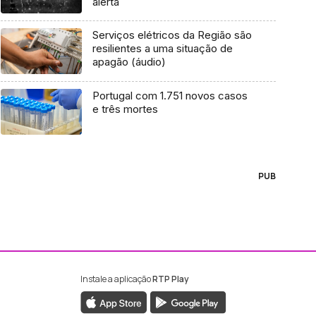
alerta
Serviços elétricos da Região são
resilientes a uma situação de
apagão (áudio)
Portugal com 1.751 novos casos
e três mortes
PUB
Instale a aplicação
RTP Play
ebook da RTP Madeira
nstagram da RTP Madeira