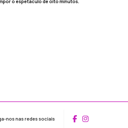
ompor o espetáculo de oito minutos.
Aceder ao Fac
Aceder ao I
ga-nos nas redes sociais