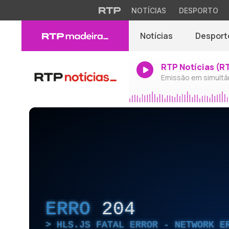
NOTÍCIAS
DESPORTO
Notícias
Desport
RTP Notícias (R
Emissão em simultâ
ERRO
204
HLS.JS FATAL ERROR - NETWORK E