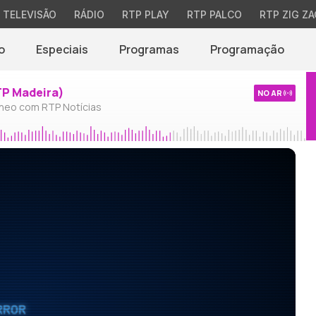
TELEVISÃO
RÁDIO
RTP PLAY
RTP PALCO
RTP ZIG ZA
o
Especiais
Programas
Programação
TP Madeira)
NO AR
neo com RTP Notícias
RROR